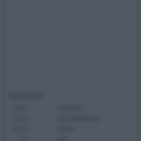
Ingredienti
500
farina 00
g
250
farina Manitoba
g
400
acqua
ml
10
sale
g