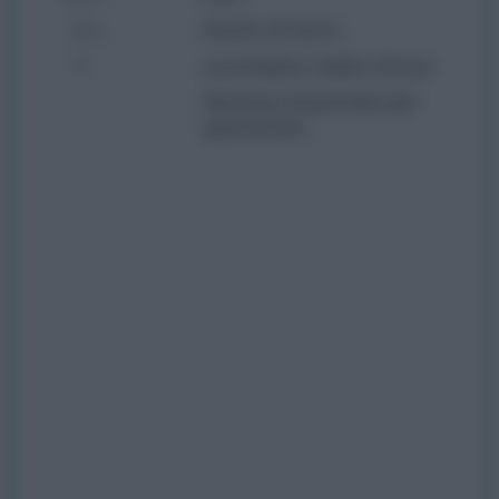
3
lievito di birra
g
1
cucchiaino malto d’orzo
Semola rimacinata per
spolverare