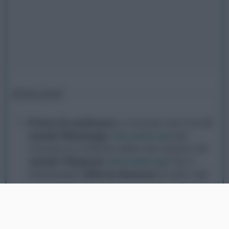
Istruzioni
Prima di continuare
, ti ricordo che trovi
il
canale Whatsapp
cliccando qui
per
ricevere le notifiche delle mie ricette e
il
canale Telegram
cliccando qui
! Se ti
interessano
offerte Amazon
di tutti i tipi
entra nel
canale Whatsapp delle offerte
cliccando qui
!
In una ciotola capiente, versare le due farine e
mescolarle bene. Aggiungere il sale e