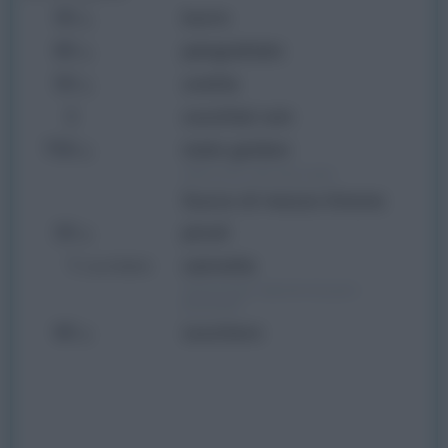
50
burro
g
60
pangrattato
g
50
uvetta
g
3
cucchiai rum
750
mele golden
g
(550 g una volta sbucciate)
Succo di mezzo limone
30
pinoli
g
1
cannella
cucchiaino
(anche di più, dipende dal gusto
personale)
60
zucchero
g