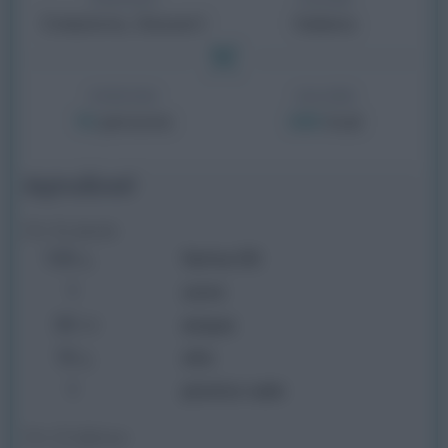
Colazione, Dessert
Italiana
PORZIONI
CALORIE
persone
kcal
10
280
Ingredienti
Per la pasta
130
farina 00
g
1
uovo
30
acqua
ml
10
olio
g
1
pizzico sale
Per il ripieno