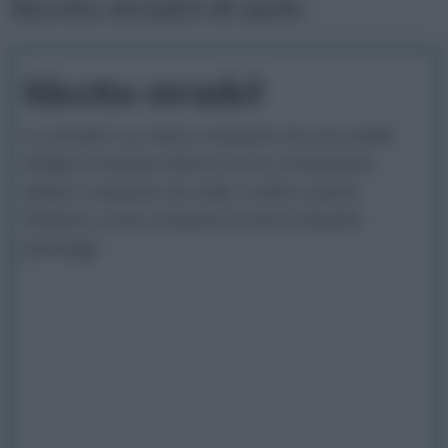
Ricetta strudel di mele
Ricetta strudel
Lo strudel è un dolce composto da una sottile
sfoglia arrotolata attorno ad un sostanzioso
ripieno composto da mele, uvetta e pinoli.
Vediamo come comporlo in pochi semplici
passaggi.