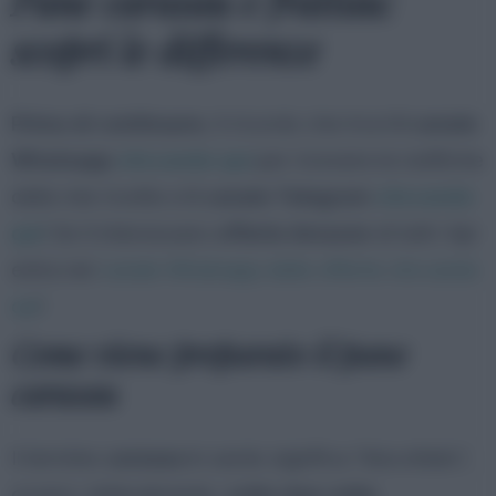
Pane carasau e frattau:
scopri le differenze
Prima di continuare
, ti ricordo che trovi
il canale
Whatsapp
cliccando qui
per ricevere le notifiche
delle mie ricette e
il canale Telegram
cliccando
qui
! Se ti interessano
offerte Amazon
di tutti i tipi
entra nel
canale Whatsapp delle offerte cliccando
qui
!
Come viene preparato il pane
carasau
Il termine
carasau
in sardo significa “biscottato”,
ovvero, letteralmente,
cotto due volte.