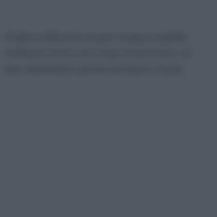
Sfoglie sottilissime di pane vengono impilate
mettendo tra loro uno strato di tela di lino o di
lana, denominato
pannos de ispica
o
tiazas
.