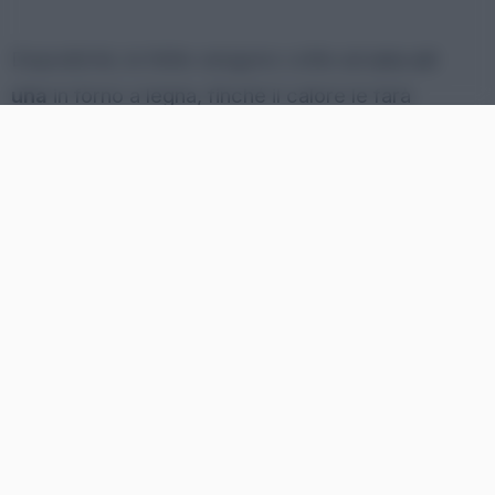
Dopodiché, le fette vengono cotte ad
una ad
una
in forno a legna, finché il calore le farà
gonfiare.
Poi, una volta estratte dal forno e divise in due
strati, questi vengono rimessi in forno per formare
delle croste croccanti.
Il pane carasau, eliminato così da ogni tipo di
umidità, ha una lunghissima conservazione e per
questo è considerato un piatto “povero”.
Nascita del pane frattau