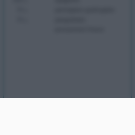
70
parmigiano grattugiato
g
70
pangrattato
g
prezzemolo fresco