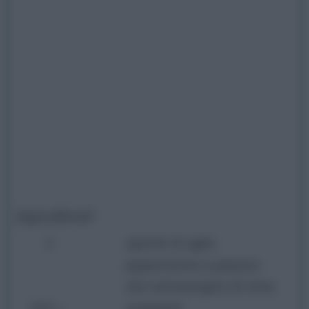
Ingredienti
2
spicchi di aglio
peperoncino a piacere
olio extravergine di oliva
200
spaghetti
g