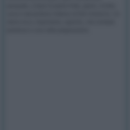
pasquale, a base di pasta frolla, grano, ricotta,
uova e dal profumo intenso di fiori d’arancio. Un
dolce ricco, importante, saporito, che richiede
pazienza e cura nella preparazione.