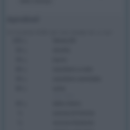
dello stampo
Ingredienti
Per la pasta frolla (per uno stampo da 20 cm):
250
farina 00
g
50
strutto
g
50
burro
g
80
zucchero a velo
g
50
zucchero semolato
g
60
uova
g
circa 1 medio
40
latte intero
g
½
scorza di limone
½
scorza d’arancia