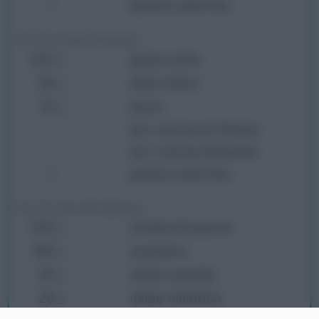
1
pizzico sale fino
Per la crema di grano:
200
grano cotto
g
80
latte intero
g
25
burro
g
q.b. scorza di limone
q.b. scorza d’arancia
1
pizzico sale fino
Per il resto del ripieno:
200
ricotta di pecora
g
180
zucchero
g
50
cedro candito
g
20
miele millefiori
g