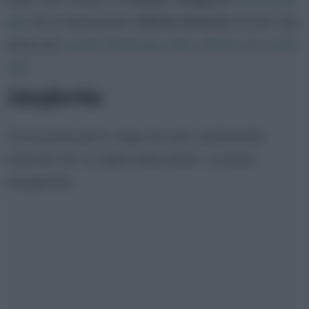
qui
! Se ti interessano
offerte Amazon
di tutti i tipi
entra nel
canale Whatsapp delle offerte cliccando
qui
!
Margherita
Tra le pizze più in voga non può certamente
mancare lei: la regina delle pizze. La pizza
margherita.